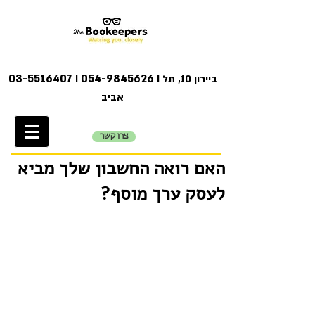
03-5516407
054-9845626
I ביירון 10, תל
I
אביב
צרו קשר
האם רואה החשבון שלך מביא
לעסק ערך מוסף?