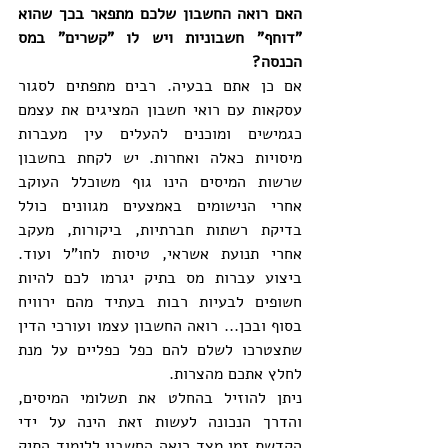
האם רואה החשבון שלכם מתפאר בכך שהוא 
"דוחף" חשבוניות ויש לו "קשרים" במס 
הכנסה?
אם כן אתם בבעיה. רבים מתפתים לסגור 
עסקאות עם רואי חשבון המציגים את עצמם 
כגמישים ומוכנים להעלים עין מעברות 
מיסויות כאלה ואחרות. יש לקחת בחשבון 
שרשות המיסים הינו גוף משוכלל העוקב 
אחרי הנישומים באמצעים מגוונים כולל 
בדיקת רשתות חברתיות, ביקורות, מעקב 
אחרי תנועת אשראי, טיסות לחו"ל ועוד.  
ביצוע עברות מס בתיק יגרמו לכם להיות 
חשופים לבעיות רבות בעתיד מהם ירוויח 
בסוף ובכן... רואה החשבון עצמו ועורכי הדין 
שתצטרכו לשלם להם כפל כפליים על מנת 
לחלץ אתכם מהצרות.
ניתן להוזיל בהחלט את תשלומי המיסים, 
והדרך הנכונה לעשות זאת הינה על ידי 
הקדשת זמן מצד רואה החשבון ללימוד התיק 