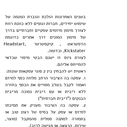
בשנים האחרונות הולכת וגוברת המגמה של 
שימוש יחידים, חברות וגופים ללא כוונת רווח  
לצורך מימון מיזמים עסקיים וחברתיים בדרך 
של מימון המונים דרך אתרים כדוגמת 
הדסטראט , קיקסטרטר Headstart, 
Kickstater, וכדומה.
לצורת גיוס זו ישנם הבטי מיסוי שכדאי 
להתייחס אליהם.
ראשית יש להבחין בין 2 סוגי עסקאות שונות:
1. עסקה בה הציבור הרחב מלווה כסף למיזם 
ואמור לקבל בשלב מסויים את הכסף בחזרה 
ללא ריבית או עם ריבית נמוכה מריבית 
הבנקים ("ריבית חברתית")
2. עסקה בה הציבור מעניק את תמיכתו 
למיזם או עסק על בסיס של רצון טוב או 
בתמורה למתנה סמלית מהמקבל (מוצר, 
שירות, הרצאה או פגישה לרוב).