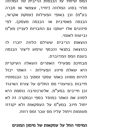
המס שיחול על הכנסות הריבית של המלווה 
תלוי בסוג המלווה (יחיד, עצמאי או חברה 
בע"מ) וכן באופי הפעילות (עסקת אקראי, 
הכנסה פאסיבית או הכנסה מעסק). לפי 
סיווגים אלו ישתנו גם החבויות לעניין מע"מ 
וביטוח לאומי. 
הוצאות הריבית ששילם הלווה יוכרו לו 
כהוצאה בתנאי והכסף שימש ליצור הכנסה 
בשנת המס המדוברת.
מבחינת מפעילי האתרים השאלה העיקרית 
היא שאלת סיווג הפעילות - האתר יכול 
להיות מסווג כאתר עסקי ומתוך כך הכנסותיו 
חייבות בשיעורי מס החלים על צורת האיגוד 
וכן חייבים במע"מ. אלטרנטיבה נוספת היא 
לסווג את האתר כמוסד כספי ובמקרה זה לא 
יחול חיוב במע"מ על העסקאות ולא יקוזזו 
תשומות ויחול עליו מס שכר ומס רווח.
המיסוי החל על עסקאות של מימון המונים