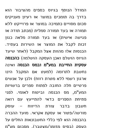
המודל הנוסף בגיוס כספים מהציבור הוא 
בדרך בה תומכים במוצר או רעיון מעניקים 
סכום מסויים כתמיכה במוצר או פרוייקט ללא 
תמורה או בעד תמורה סמלית (מכתב תודה או 
פגישה אישית) או בעד תמורה מלאה כגון 
זכות לקבל את המוצר או השירות בעתיד. 
הכנסות אלו מהוות אצל המקבל (לאחר שיעד 
הגיוס הושלם ואכן העסקה הושלמה) 
כהכנסה 
עסקית החייבת במע"מ ובמס הכנסה
 ואינה 
נחשבת לתרומה (למעט אם המקבל הינו 
ארגון רשמי ללא מטרת רווח) ולכן על אנשים 
פרטיים חלה החובה לפתוח ספרים ברשויות 
המע"מ, מס הכנסה וביטוח לאומי. לפני 
פתיחת הספרים כדאי להתייעץ עם רואה 
חשבון בדבר צורת הדיווח - עוסק 
מורשה/פטור או עסקת אקראי. מועד ההכרה 
בהכנסה הוא לפי כללי החשבונאות החלים על 
העסק (בסיס מזומן/מצטבר). מסכום מע"מ 